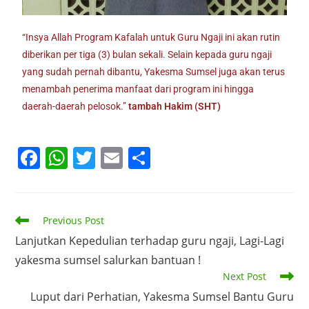
“Insya Allah Program Kafalah untuk Guru Ngaji ini akan rutin
diberikan per tiga (3) bulan sekali. Selain kepada guru ngaji
yang sudah pernah dibantu, Yakesma Sumsel juga akan terus
menambah penerima manfaat dari program ini hingga
daerah-daerah pelosok.”
tambah Hakim (SHT)
F
W
T
E
S
a
h
w
m
h
c
at
itt
ai
ar
e
s
er
l
e
Previous Post
b
A
Lanjutkan Kepedulian terhadap guru ngaji, Lagi-Lagi
yakesma sumsel salurkan bantuan !
o
p
Next Post
o
p
Luput dari Perhatian, Yakesma Sumsel Bantu Guru