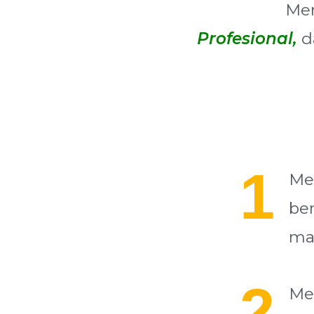
Men
Profesional,
d
1
Me
be
ma
2
Me