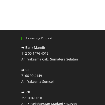
Rekening Donasi
➡️ Bank Mandiri⁣
112 00 1476 4018⁣
An. Yakesma Cab. Sumatera Selatan⁣
➡️BSI
7166 99 4149
An. Yakesma Sumsel
➡️BNI
251 004 0018
An. Kesejahteraan Madani Yayasan⁣