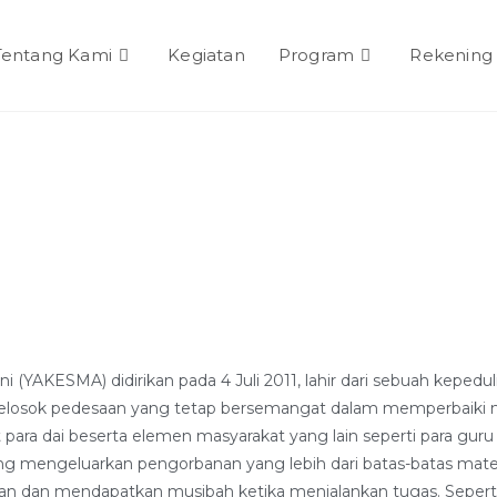
Tentang Kami
Kegiatan
Program
Rekening
TENTANG KAM
 (YAKESMA) didirikan pada 4 Juli 2011, lahir dari sebuah kepedu
 pelosok pedesaan yang tetap bersemangat dalam memperbaiki 
para dai beserta elemen masyarakat yang lain seperti para guru
g mengeluarkan pengorbanan yang lebih dari batas-batas materi
gan dan mendapatkan musibah ketika menjalankan tugas. Sepert