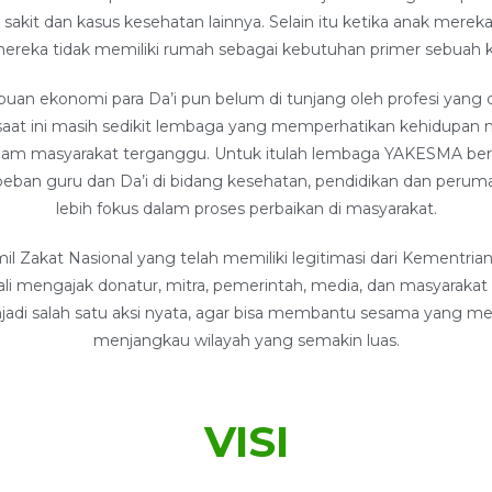
sakit dan kasus kesehatan lainnya. Selain itu ketika anak merek
mereka tidak memiliki rumah sebagai kebutuhan primer sebuah k
n ekonomi para Da’i pun belum di tunjang oleh profesi yang di
saat ini masih sedikit lembaga yang memperhatikan kehidupan m
dalam masyarakat terganggu. Untuk itulah lembaga YAKESMA b
eban guru dan Da’i di bidang kesehatan, pendidikan dan peru
lebih fokus dalam proses perbaikan di masyarakat.
 Zakat Nasional yang telah memiliki legitimasi dari Kementri
i mengajak donatur, mitra, pemerintah, media, dan masyaraka
jadi salah satu aksi nyata, agar bisa membantu sesama yang 
menjangkau wilayah yang semakin luas.
VISI