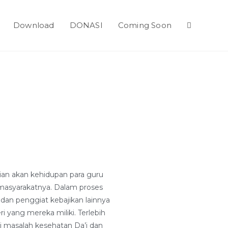
Download
DONASI
Coming Soon
I
lian akan kehidupan para guru
masyarakatnya. Dalam proses
 dan penggiat kebajikan lainnya
 yang mereka miliki. Terlebih
i masalah kesehatan Da’i dan