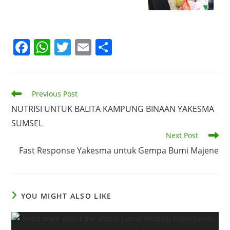
F
W
T
E
S
a
h
w
m
h
c
at
itt
ai
ar
e
s
er
l
e
Previous Post
b
A
NUTRISI UNTUK BALITA KAMPUNG BINAAN YAKESMA
SUMSEL
o
p
Next Post
o
p
Fast Response Yakesma untuk Gempa Bumi Majene
k
YOU MIGHT ALSO LIKE