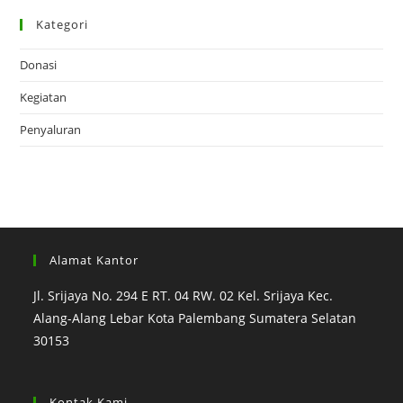
Kategori
Donasi
Kegiatan
Penyaluran
Alamat Kantor
Jl. Srijaya No. 294 E RT. 04 RW. 02 Kel. Srijaya Kec.
Alang-Alang Lebar Kota Palembang Sumatera Selatan
30153
Kontak Kami