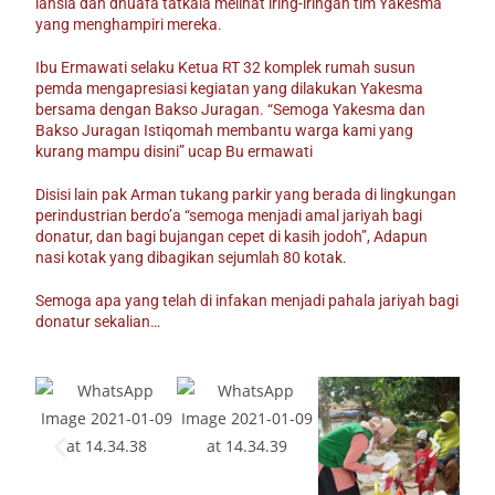
lansia dan dhuafa tatkala melihat iring-iringan tim Yakesma
yang menghampiri mereka.
Ibu Ermawati selaku Ketua RT 32 komplek rumah susun
pemda mengapresiasi kegiatan yang dilakukan Yakesma
bersama dengan Bakso Juragan.
“Semoga Yakesma dan
Bakso Juragan Istiqomah membantu warga kami yang
kurang mampu disini” ucap Bu ermawati
Disisi lain pak Arman tukang parkir yang berada di lingkungan
perindustrian berdo’a “semoga menjadi amal jariyah bagi
donatur, dan bagi bujangan cepet di kasih jodoh”,
Adapun
nasi kotak yang dibagikan sejumlah 80 kotak.
Semoga apa yang telah di infakan menjadi pahala jariyah bagi
donatur sekalian…